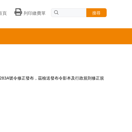
搜尋
首頁
列印繳費單
00283A號令修正發布，茲檢送發布令影本及行政規則修正規