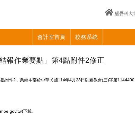
醒吾科大
會計室首頁
校務系統
撥結報作業要點」第4點附件2修正
附件2，業經本部於中華民國114年4月28日以臺教會(三)字第11444
oe.gov.tw)下載。